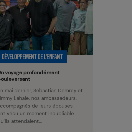
DÉVELOPPEMENT DE L'ENFANT
Un voyage profondément
bouleversant
n mai dernier, Sebastian Demrey et
immy Lahaie, nos ambassadeurs,
ccompagnés de leurs épouses,
nt vécu un moment inoubliable
u’ils attendaient…