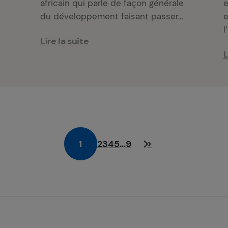
r
africain qui parle de façon générale
e
du développement faisant passer…
e
l
Lire la suite
L
1
2
3
4
5
…
9
>