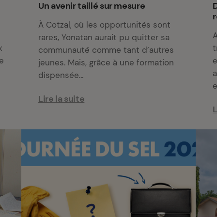
Un avenir taillé sur mesure
D
r
À Cotzal, où les opportunités sont
A
rares, Yonatan aurait pu quitter sa
x
t
communauté comme tant d’autres
de
e
jeunes. Mais, grâce à une formation
a
dispensée…
Lire la suite
L