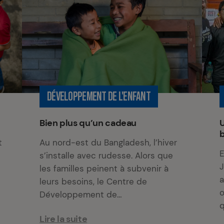
DÉVELOPPEMENT DE L'ENFANT
Bien plus qu’un cadeau
t
Au nord-est du Bangladesh, l’hiver
E
s’installe avec rudesse. Alors que
J
les familles peinent à subvenir à
a
leurs besoins, le Centre de
o
Développement de…
q
Lire la suite