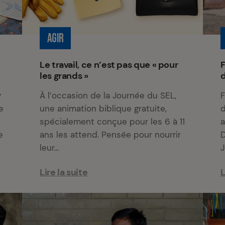
AGIR
Le travail, ce n’est pas que « pour
F
les grands »
y
À l’occasion de la Journée du SEL,
F
e
une animation biblique gratuite,
d
spécialement conçue pour les 6 à 11
a
e
ans les attend. Pensée pour nourrir
D
leur…
J
Lire la suite
L