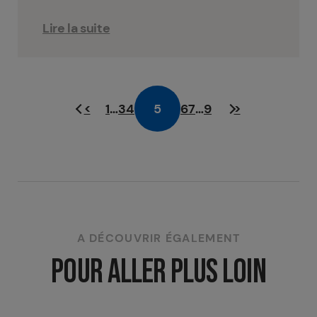
Lire la suite
<
1
…
3
4
5
6
7
…
9
>
A DÉCOUVRIR ÉGALEMENT
POUR ALLER PLUS LOIN